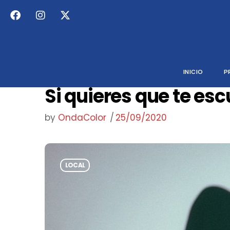
INICIO
P
Si quieres que te esc
by
OndaColor
25/09/2020
LOCAL